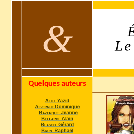
&
Le
Quelques auteur
s
Alili
Yazid
Alvernhe
Dominique
Bazerque
Jeanne
Bellardi
Alain
Blasco
Gérard
Brun
Raphaël