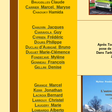
Brugeilles
Claude
Carrier
Marcel,
Maryse
Chaouky
Hamida
Chauvin
Jacques
Ciaravola
Guy
Cyprien
Frédéric
Dours
Philippe
Après
To
Duclau
d’
Aubigné
Bruno
pose de 
Duguet
Marie-Clémence
Dans
Tarb
Fondecave
Mylène
Gonneau
François
Gellini
Denise
Grange
Marcel
Kerr
Jonathan
Lacroix
Bernard
Larrouy
Christel
Laugery
Marie
Lombardo
Alberto