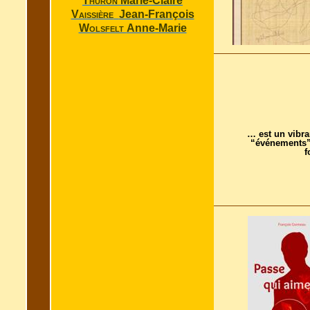
Thuron
Marie-Claire
Vaissière
Jean-François
Wolsfelt
Anne-Marie
… est un vibr
“événements”
f