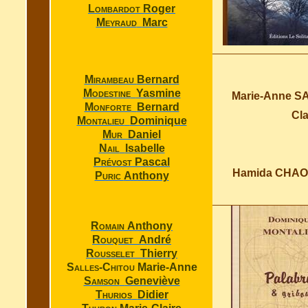
Lombardot
Roger
Meyraud
Marc
Mirambeau
Bernard
Modestine
Yasmine
Marie-Anne 
Monforte
Bernard
Cl
Montalieu
Dominique
Mur
Daniel
Nail
Isabelle
Prévost
Pascal
Hamida CHA
Puric
Anthony
Romain
Anthony
Rouquet
André
Rousselet
Thierry
Salles-Chitou
Marie-Anne
Samson
Geneviève
Thurios
Didier