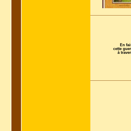
En fai
cette guer
à trave